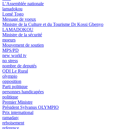
L’Assemblée nationale
lamadokou
Lomé Togo
Message de voeux
Ministre de la Culture et du Tourisme Dr Kossi Gbenyo
LAMADOKOU
Ministre de la sécurité
moeurs
Mouvement de soutien
MPS/PD
new world tv
no stress
nombre de deputés
ODI Le Rural
olympio
opposition
Parti politique
personnes handicapées
politique
Premier Ministre
Président Sylvanus OLYMPIO
Prix international
ramadan;
reboisement
reference