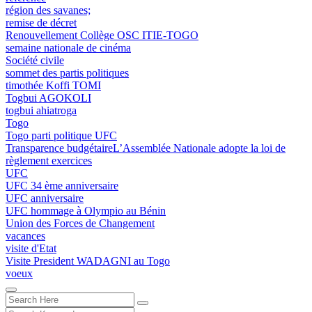
région des savanes;
remise de décret
Renouvellement Collège OSC ITIE-TOGO
semaine nationale de cinéma
Société civile
sommet des partis politiques
timothée Koffi TOMI
Togbui AGOKOLI
togbui ahiatroga
Togo
Togo parti politique UFC
Transparence budgétaireL’Assemblée Nationale adopte la loi de
règlement exercices
UFC
UFC 34 ème anniversaire
UFC anniversaire
UFC hommage à Olympio au Bénin
Union des Forces de Changement
vacances
visite d'Etat
Visite President WADAGNI au Togo
voeux