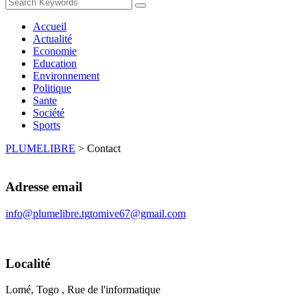
Accueil
Actualité
Economie
Education
Environnement
Politique
Sante
Société
Sports
PLUMELIBRE
>
Contact
Adresse email
info@plumelibre.tg
tomive67@gmail.com
Localité
Lomé, Togo , Rue de l'informatique