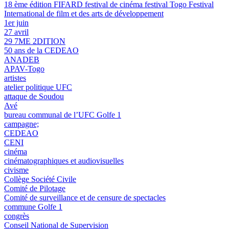
18 ème édition FIFARD festival de cinéma festival Togo Festival
International de film et des arts de développement
1er juin
27 avril
29 7ME 2DITION
50 ans de la CEDEAO
ANADEB
APAV-Togo
artistes
atelier politique UFC
attaque de Soudou
Avé
bureau communal de l’UFC Golfe 1
campagne;
CEDEAO
CENI
cinéma
cinématographiques et audiovisuelles
civisme
Collège Société Civile
Comité de Pilotage
Comité de surveillance et de censure de spectacles
commune Golfe 1
congrès
Conseil National de Supervision