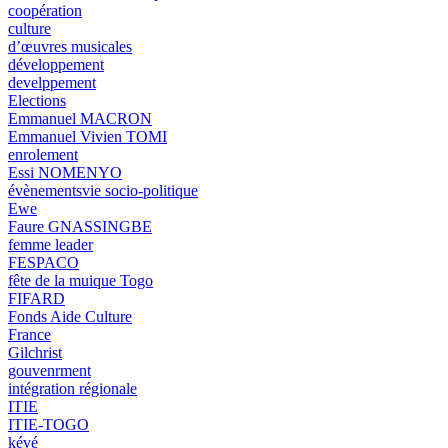
coopération
culture
d’œuvres musicales
développement
develppement
Elections
Emmanuel MACRON
Emmanuel Vivien TOMI
enrolement
Essi NOMENYO
évènementsvie socio-politique
Ewe
Faure GNASSINGBE
femme leader
FESPACO
fête de la muique Togo
FIFARD
Fonds Aide Culture
France
Gilchrist
gouvenrment
intégration régionale
ITIE
ITIE-TOGO
kévé