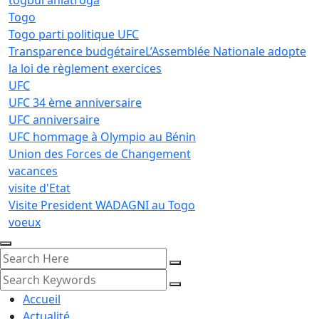
togbui ahiatroga
Togo
Togo parti politique UFC
Transparence budgétaireL’Assemblée Nationale adopte
la loi de règlement exercices
UFC
UFC 34 ème anniversaire
UFC anniversaire
UFC hommage à Olympio au Bénin
Union des Forces de Changement
vacances
visite d'Etat
Visite President WADAGNI au Togo
voeux
Accueil
Actualité