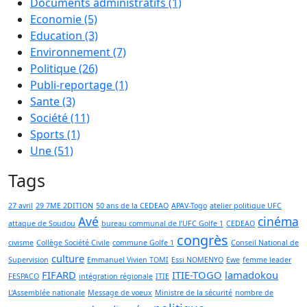
Documents administratifs
(1)
Economie
(5)
Education
(3)
Environnement
(7)
Politique
(26)
Publi-reportage
(1)
Sante
(3)
Société
(11)
Sports
(1)
Une
(51)
Tags
27 avril
29 7ME 2DITION
50 ans de la CEDEAO
APAV-Togo
atelier politique UFC
Avé
cinéma
attaque de Soudou
bureau communal de l’UFC Golfe 1
CEDEAO
congrès
civisme
Collège Société Civile
commune Golfe 1
Conseil National de
culture
Supervision
Emmanuel Vivien TOMI
Essi NOMENYO
Ewe
femme leader
FIFARD
ITIE-TOGO
lamadokou
FESPACO
intégration régionale
ITIE
L’Assemblée nationale
Message de voeux
Ministre de la sécurité
nombre de