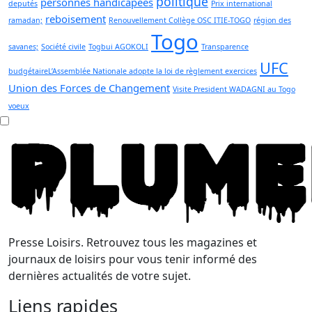
politique
personnes handicapées
deputés
Prix international
reboisement
ramadan;
Renouvellement Collège OSC ITIE-TOGO
région des
Togo
savanes;
Société civile
Togbui AGOKOLI
Transparence
UFC
budgétaireL’Assemblée Nationale adopte la loi de règlement exercices
Union des Forces de Changement
Visite President WADAGNI au Togo
voeux
Presse Loisirs. Retrouvez tous les magazines et
journaux de loisirs pour vous tenir informé des
dernières actualités de votre sujet.
Liens rapides