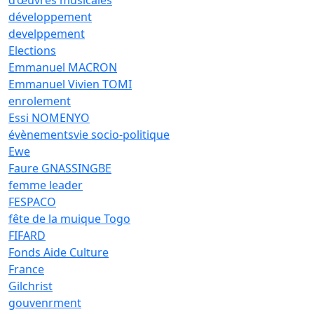
d’œuvres musicales
développement
develppement
Elections
Emmanuel MACRON
Emmanuel Vivien TOMI
enrolement
Essi NOMENYO
évènementsvie socio-politique
Ewe
Faure GNASSINGBE
femme leader
FESPACO
fête de la muique Togo
FIFARD
Fonds Aide Culture
France
Gilchrist
gouvenrment