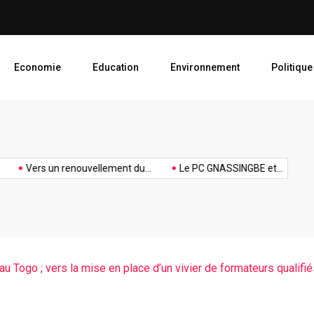
Le PC GNASSINGBE et le PR
Economie
Education
Environnement
Politique
UFC
UFC 34
Union des
UFC
hommage
FC
ème
Forces de
vacanc
Vers un renouvellement du...
Le PC GNASSINGBE et...
L’ITIE 
anniversaire
à Olympio
anniversaire
Changement
au Bénin
u Togo ; vers la mise en place d’un vivier de formateurs qualifi