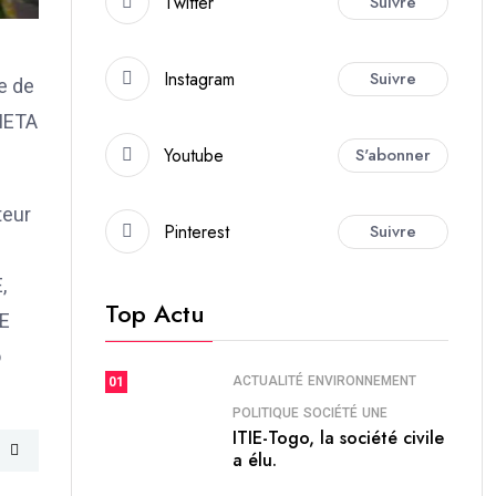
Twitter
Suivre
Instagram
Suivre
e de
 META
Youtube
S'abonner
teur
Pinterest
Suivre
,
Top Actu
E
o
ACTUALITÉ
ENVIRONNEMENT
01
POLITIQUE
SOCIÉTÉ
UNE
ITIE-Togo, la société civile
a élu.