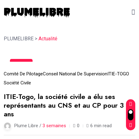
PLUMELIBRE
>
Actualité
18
Juil
Comité De Pilotage
Conseil National De Supervision
ITIE-TOGO
Société Civile
ITIE-Togo, la société civile a élu ses
représentants au CNS et au CP pour 3
ans
Plume Libre /
3 semaines
0
6 min read