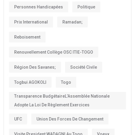
Personnes Handicapées
Politique
Prix International
Ramadan;
Reboisement
Renouvellement Collège OSC ITIE-TOGO
Région Des Savanes;
Société Civile
Togbui AGOKOLI
Togo
Transparence BudgétaireL’Assemblée Nationale
Adopte La Loi De Règlement Exercices
UFC
Union Des Forces De Changement
Visite President WADAGNI Au Togo
Voeux