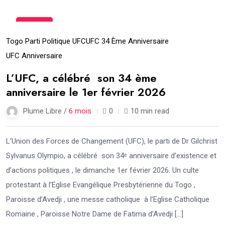
02
Fév
Togo Parti Politique UFC
UFC 34 Ème Anniversaire
UFC Anniversaire
L’UFC, a célébré son 34 ème
anniversaire le 1er février 2026
Plume Libre /
6 mois
0
10 min read
L’Union des Forces de Changement (UFC), le parti de Dr Gilchrist
Sylvanus Olympio, a célébré son 34ᵉ anniversaire d’existence et
d’actions politiques , le dimanche 1er février 2026. Un culte
protestant à l’Eglise Evangélique Presbytérienne du Togo ,
Paroisse d’Avedji , une messe catholique à l’Eglise Catholique
Romaine , Paroisse Notre Dame de Fatima d’Avedji […]