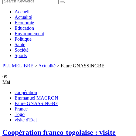
Accueil
Actualité
Economie
Education
Environnement
Politique
Sante
Société
Sports
PLUMELIBRE
>
Actualité
>
Faure GNASSINGBE
09
Mai
coopération
Emmanuel MACRON
Faure GNASSINGBE
France
Togo
visite d'Etat
Coopération franco-togolaise : visite