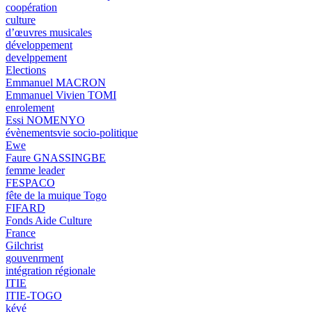
coopération
culture
d’œuvres musicales
développement
develppement
Elections
Emmanuel MACRON
Emmanuel Vivien TOMI
enrolement
Essi NOMENYO
évènementsvie socio-politique
Ewe
Faure GNASSINGBE
femme leader
FESPACO
fête de la muique Togo
FIFARD
Fonds Aide Culture
France
Gilchrist
gouvenrment
intégration régionale
ITIE
ITIE-TOGO
kévé