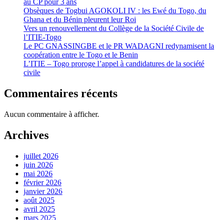
au CP pour 3 ans
Obsèques de Togbui AGOKOLI IV : les Ewé du Togo, du
Ghana et du Bénin pleurent leur Roi
Vers un renouvellement du Collège de la Société Civile de
l’ITIE-Togo
Le PC GNASSINGBE et le PR WADAGNI redynamisent la
coopération entre le Togo et le Benin
L’ITIE – Togo proroge l’appel à candidatures de la société
civile
Commentaires récents
Aucun commentaire à afficher.
Archives
juillet 2026
juin 2026
mai 2026
février 2026
janvier 2026
août 2025
avril 2025
mars 2025