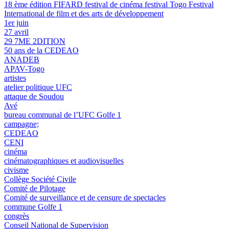
18 ème édition FIFARD festival de cinéma festival Togo Festival
International de film et des arts de développement
1er juin
27 avril
29 7ME 2DITION
50 ans de la CEDEAO
ANADEB
APAV-Togo
artistes
atelier politique UFC
attaque de Soudou
Avé
bureau communal de l’UFC Golfe 1
campagne;
CEDEAO
CENI
cinéma
cinématographiques et audiovisuelles
civisme
Collège Société Civile
Comité de Pilotage
Comité de surveillance et de censure de spectacles
commune Golfe 1
congrès
Conseil National de Supervision