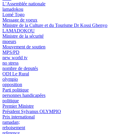
L’Assemblée nationale
lamadokou
Lomé Togo
Message de voeux
Ministre de la Culture et du Tourisme Dr Kossi Gbenyo
LAMADOKOU
Ministre de la sécurité
moeurs
Mouvement de soutien
MPS/PD
new world tv
no stress
nombre de deputés
ODI Le Rural
olympio
opposition
Parti politique
personnes handicapées
politique
Premier Ministre
Président Sylvanus OLYMPIO
Prix international
ramadan;
reboisement
reference