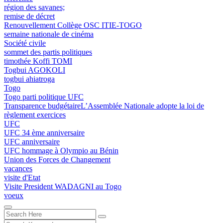
région des savanes;
remise de décret
Renouvellement Collège OSC ITIE-TOGO
semaine nationale de cinéma
Société civile
sommet des partis politiques
timothée Koffi TOMI
Togbui AGOKOLI
togbui ahiatroga
Togo
Togo parti politique UFC
Transparence budgétaireL’Assemblée Nationale adopte la loi de
règlement exercices
UFC
UFC 34 ème anniversaire
UFC anniversaire
UFC hommage à Olympio au Bénin
Union des Forces de Changement
vacances
visite d'Etat
Visite President WADAGNI au Togo
voeux