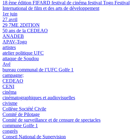
18 ème édition FIFARD festival de cinéma festival Togo Festival
International de film et des arts de développement
1er juin
27 avril
29 7ME 2DITION
50 ans de la CEDEAO
ANADEB
APAV-Togo
artistes
atelier politique UFC
attaque de Soudou
Avé
bureau communal de l’UFC Golfe 1
campagne;
CEDEAO
CENI
cinéma
cinématographiques et audiovisuelles
civisme
Collège Société Civile
Comité de Pilotage
Comité de surveillance et de censure de spectacles
commune Golfe 1
congrès
Conseil National de Supervision