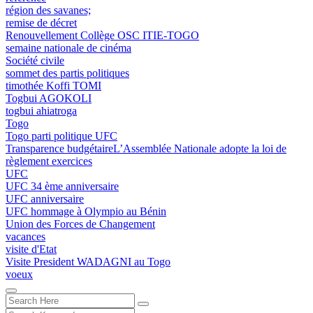
région des savanes;
remise de décret
Renouvellement Collège OSC ITIE-TOGO
semaine nationale de cinéma
Société civile
sommet des partis politiques
timothée Koffi TOMI
Togbui AGOKOLI
togbui ahiatroga
Togo
Togo parti politique UFC
Transparence budgétaireL’Assemblée Nationale adopte la loi de
règlement exercices
UFC
UFC 34 ème anniversaire
UFC anniversaire
UFC hommage à Olympio au Bénin
Union des Forces de Changement
vacances
visite d'Etat
Visite President WADAGNI au Togo
voeux