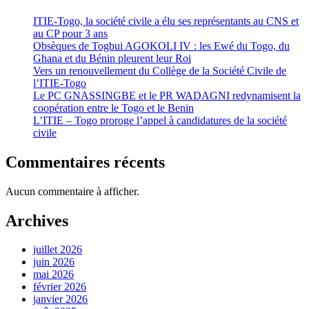
ITIE-Togo, la société civile a élu ses représentants au CNS et
au CP pour 3 ans
Obsèques de Togbui AGOKOLI IV : les Ewé du Togo, du
Ghana et du Bénin pleurent leur Roi
Vers un renouvellement du Collège de la Société Civile de
l’ITIE-Togo
Le PC GNASSINGBE et le PR WADAGNI redynamisent la
coopération entre le Togo et le Benin
L’ITIE – Togo proroge l’appel à candidatures de la société
civile
Commentaires récents
Aucun commentaire à afficher.
Archives
juillet 2026
juin 2026
mai 2026
février 2026
janvier 2026