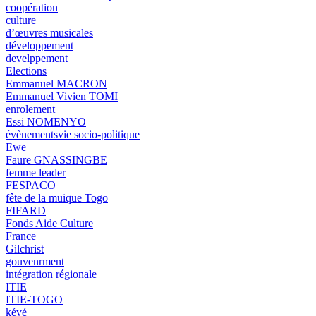
coopération
culture
d’œuvres musicales
développement
develppement
Elections
Emmanuel MACRON
Emmanuel Vivien TOMI
enrolement
Essi NOMENYO
évènementsvie socio-politique
Ewe
Faure GNASSINGBE
femme leader
FESPACO
fête de la muique Togo
FIFARD
Fonds Aide Culture
France
Gilchrist
gouvenrment
intégration régionale
ITIE
ITIE-TOGO
kévé