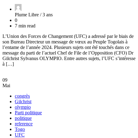
Plume Libre /
3 ans
0
7 min read
L’Union des Forces de Changement (UFC) a adressé par le biais de
son Bureau Directeur un message de vœux au Peuple Togolais à
l’entame de l’année 2024. Plusieurs sujets ont été touchés dans ce
message du parti de l’actuel Chef de File de l’Opposition (CFO) Dr
Gilchrist Sylvanus OLYMPIO. Entre autres sujets, l’UFC s’intéresse
à […]
09
Mai
congrès
Gilchrist
olympio
Parti politique
politique
reference
Togo
UFC