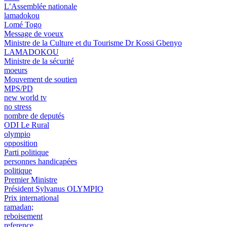
L’Assemblée nationale
lamadokou
Lomé Togo
Message de voeux
Ministre de la Culture et du Tourisme Dr Kossi Gbenyo
LAMADOKOU
Ministre de la sécurité
moeurs
Mouvement de soutien
MPS/PD
new world tv
no stress
nombre de deputés
ODI Le Rural
olympio
opposition
Parti politique
personnes handicapées
politique
Premier Ministre
Président Sylvanus OLYMPIO
Prix international
ramadan;
reboisement
reference