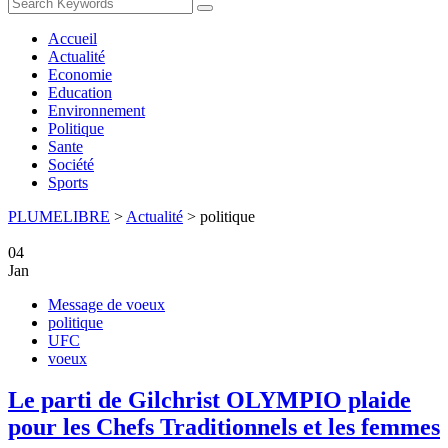
Accueil
Actualité
Economie
Education
Environnement
Politique
Sante
Société
Sports
PLUMELIBRE
>
Actualité
>
politique
04
Jan
Message de voeux
politique
UFC
voeux
Le parti de Gilchrist OLYMPIO plaide
pour les Chefs Traditionnels et les femmes