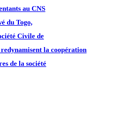
ésentants au CNS
é du Togo,
ciété Civile de
dynamisent la coopération
es de la société