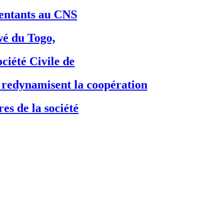
ésentants au CNS
é du Togo,
ciété Civile de
dynamisent la coopération
es de la société