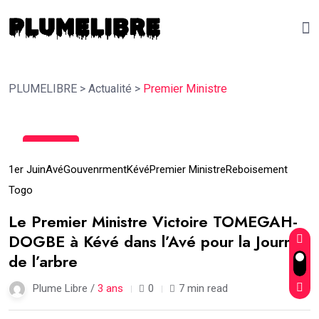
PLUMELIBRE
>
Actualité
>
Premier Ministre
09
Juin
1er Juin
Avé
Gouvenrment
Kévé
Premier Ministre
Reboisement
Togo
Le Premier Ministre Victoire TOMEGAH-
DOGBE à Kévé dans l’Avé pour la Journée
de l’arbre
Plume Libre /
3 ans
0
7 min read