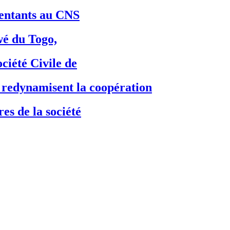
ésentants au CNS
é du Togo,
ciété Civile de
dynamisent la coopération
es de la société