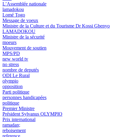
L’Assemblée nationale
lamadokou
Lomé Togo
Message de voeux
Ministre de la Culture et du Tourisme Dr Kossi Gbenyo
LAMADOKOU
Ministre de la sécurité
moeurs
Mouvement de soutien
MPS/PD
new world tv
no stress
nombre de deputés
ODI Le Rural
olympio
opposition
Parti politique
personnes handicapées
politique
Premier Ministre
Président Sylvanus OLYMPIO
Prix international
ramadan;
reboisement
reference