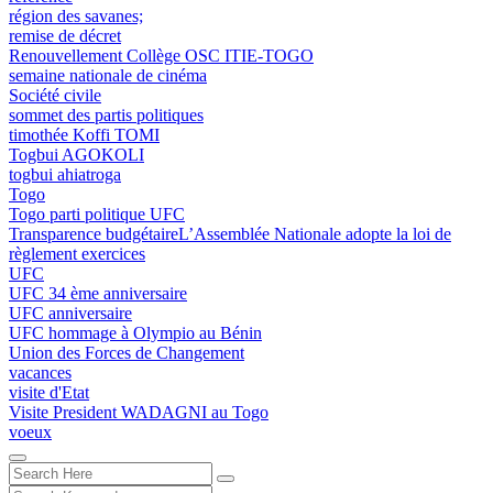
région des savanes;
remise de décret
Renouvellement Collège OSC ITIE-TOGO
semaine nationale de cinéma
Société civile
sommet des partis politiques
timothée Koffi TOMI
Togbui AGOKOLI
togbui ahiatroga
Togo
Togo parti politique UFC
Transparence budgétaireL’Assemblée Nationale adopte la loi de
règlement exercices
UFC
UFC 34 ème anniversaire
UFC anniversaire
UFC hommage à Olympio au Bénin
Union des Forces de Changement
vacances
visite d'Etat
Visite President WADAGNI au Togo
voeux