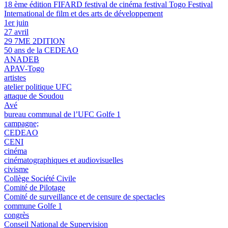
18 ème édition FIFARD festival de cinéma festival Togo Festival
International de film et des arts de développement
1er juin
27 avril
29 7ME 2DITION
50 ans de la CEDEAO
ANADEB
APAV-Togo
artistes
atelier politique UFC
attaque de Soudou
Avé
bureau communal de l’UFC Golfe 1
campagne;
CEDEAO
CENI
cinéma
cinématographiques et audiovisuelles
civisme
Collège Société Civile
Comité de Pilotage
Comité de surveillance et de censure de spectacles
commune Golfe 1
congrès
Conseil National de Supervision