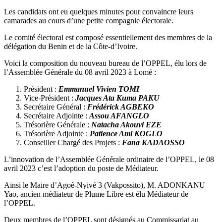
Les candidats ont eu quelques minutes pour convaincre leurs
camarades au cours d’une petite compagnie électorale.
Le comité électoral est composé essentiellement des membres de la
délégation du Benin et de la Côte-d’Ivoire.
Voici la composition du nouveau bureau de l’OPPEL, élu lors de
l’Assemblée Générale du 08 avril 2023 à Lomé :
Président :
Emmanuel Vivien TOMI
Vice-Président :
Jacques Ata Kuma PAKU
Secrétaire Général :
Frédérick AGBEKO
Secrétaire Adjointe :
Assou AFANGLO
Trésorière Générale :
Natacha Akouvi EZE
Trésorière Adjointe :
Patience Ami KOGLO
Conseiller Chargé des Projets :
Fana KADAOSSO
L’innovation de l’Assemblée Générale ordinaire de l’OPPEL, le 08
avril 2023 c’est l’adoption du poste de Médiateur.
Ainsi le Maire d’Agoè-Nyivé 3 (Vakpossito), M. ADONKANU
Yao, ancien médiateur de Plume Libre est élu Médiateur de
l’OPPEL.
Deux membres de l’OPPEL sont désignés au Commissariat au