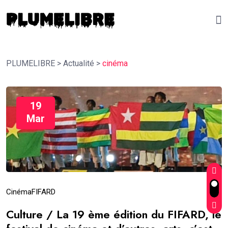
PLUMELIBRE
>
Actualité
>
cinéma
19
Mar
Cinéma
FIFARD
Culture / La 19 ème édition du FIFARD, le