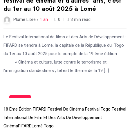
festival de cinéma et d’autres arts, c’est
du 1er au 10 août 2025 à Lomé
Plume Libre /
1 an
0
3 min read
Le Festival International de films et des Arts de Développement :
FIFARD se tiendra à Lomé, la capitale de la République du Togo
du 1er au 10 août 2025 pour le compte de la 19 ème édition.
« Cinéma et culture, lutte contre le terrorisme et
l’immigration clandestine « , tel est le thème de la 19 […]
20
Sep
18 Ème Édition FIFARD Festival De Cinéma Festival Togo Festival
International De Film Et Des Arts De Développement
Cinéma
FIFARD
Lomé Togo