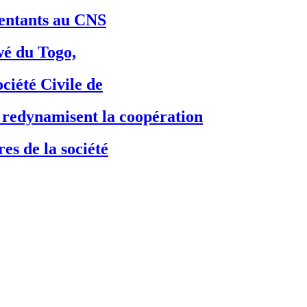
ésentants au CNS
é du Togo,
ciété Civile de
dynamisent la coopération
es de la société