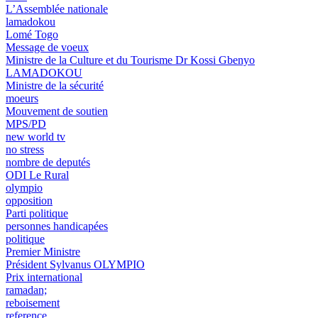
L’Assemblée nationale
lamadokou
Lomé Togo
Message de voeux
Ministre de la Culture et du Tourisme Dr Kossi Gbenyo
LAMADOKOU
Ministre de la sécurité
moeurs
Mouvement de soutien
MPS/PD
new world tv
no stress
nombre de deputés
ODI Le Rural
olympio
opposition
Parti politique
personnes handicapées
politique
Premier Ministre
Président Sylvanus OLYMPIO
Prix international
ramadan;
reboisement
reference