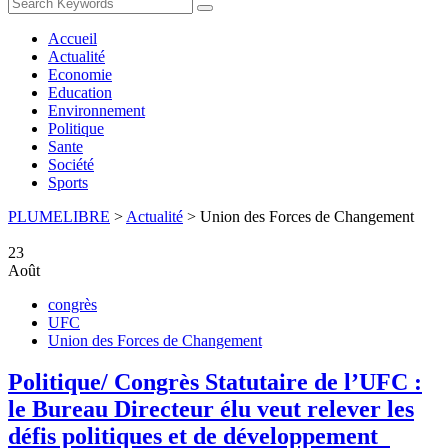
Accueil
Actualité
Economie
Education
Environnement
Politique
Sante
Société
Sports
PLUMELIBRE
>
Actualité
>
Union des Forces de Changement
23
Août
congrès
UFC
Union des Forces de Changement
Politique/ Congrès Statutaire de l’UFC :
le Bureau Directeur élu veut relever les
défis politiques et de développement