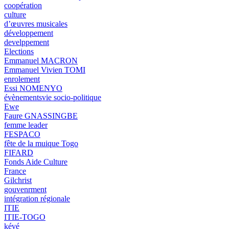
coopération
culture
d’œuvres musicales
développement
develppement
Elections
Emmanuel MACRON
Emmanuel Vivien TOMI
enrolement
Essi NOMENYO
évènementsvie socio-politique
Ewe
Faure GNASSINGBE
femme leader
FESPACO
fête de la muique Togo
FIFARD
Fonds Aide Culture
France
Gilchrist
gouvenrment
intégration régionale
ITIE
ITIE-TOGO
kévé