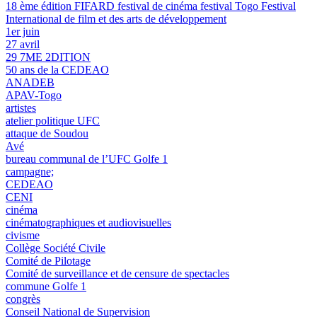
18 ème édition FIFARD festival de cinéma festival Togo Festival
International de film et des arts de développement
1er juin
27 avril
29 7ME 2DITION
50 ans de la CEDEAO
ANADEB
APAV-Togo
artistes
atelier politique UFC
attaque de Soudou
Avé
bureau communal de l’UFC Golfe 1
campagne;
CEDEAO
CENI
cinéma
cinématographiques et audiovisuelles
civisme
Collège Société Civile
Comité de Pilotage
Comité de surveillance et de censure de spectacles
commune Golfe 1
congrès
Conseil National de Supervision