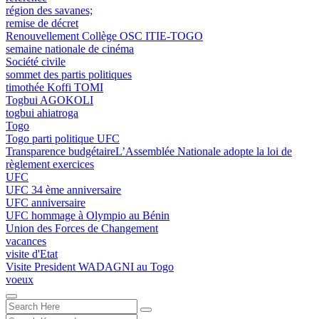
région des savanes;
remise de décret
Renouvellement Collège OSC ITIE-TOGO
semaine nationale de cinéma
Société civile
sommet des partis politiques
timothée Koffi TOMI
Togbui AGOKOLI
togbui ahiatroga
Togo
Togo parti politique UFC
Transparence budgétaireL’Assemblée Nationale adopte la loi de
règlement exercices
UFC
UFC 34 ème anniversaire
UFC anniversaire
UFC hommage à Olympio au Bénin
Union des Forces de Changement
vacances
visite d'Etat
Visite President WADAGNI au Togo
voeux