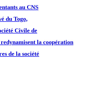
ésentants au CNS
é du Togo,
ciété Civile de
dynamisent la coopération
es de la société