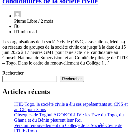
candidatures de la société civile
Plume Libre /
2 mois
0
1 min read
Les organisations de la société civile (ONG, associations, Médias)
ou réseaux de groupes de la société civile ont jusqu’à la date du 15
juin 2026 à 17 heures GMT pour faire acte de candidature au
Conseil National de Supervision et au Comité de pilotage de l’ITIE
– Togo. Dans le cadre du renouvellement du Collège […]
Rechercher
Rechercher
Articles récents
ITIE-Togo, la société civile a élu ses représentants au CNS et
au CP pour 3 ans
Obsèques de Togbui AGOKOLI IV : les Ewé du Togo, du
Ghana et du Bénin pleurent leur Roi
Vers un renouvellement du Collège de la Société Civile de
l’ITIE-Togo