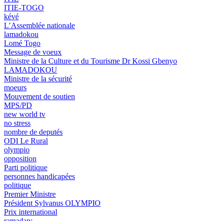
ITIE-TOGO
kévé
L’Assemblée nationale
lamadokou
Lomé Togo
Message de voeux
Ministre de la Culture et du Tourisme Dr Kossi Gbenyo
LAMADOKOU
Ministre de la sécurité
moeurs
Mouvement de soutien
MPS/PD
new world tv
no stress
nombre de deputés
ODI Le Rural
olympio
opposition
Parti politique
personnes handicapées
politique
Premier Ministre
Président Sylvanus OLYMPIO
Prix international
ramadan;