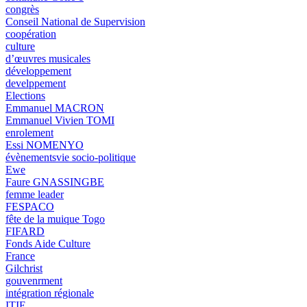
congrès
Conseil National de Supervision
coopération
culture
d’œuvres musicales
développement
develppement
Elections
Emmanuel MACRON
Emmanuel Vivien TOMI
enrolement
Essi NOMENYO
évènementsvie socio-politique
Ewe
Faure GNASSINGBE
femme leader
FESPACO
fête de la muique Togo
FIFARD
Fonds Aide Culture
France
Gilchrist
gouvenrment
intégration régionale
ITIE