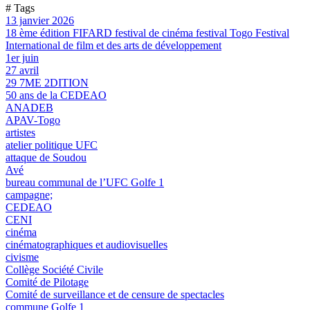
# Tags
13 janvier 2026
18 ème édition FIFARD festival de cinéma festival Togo Festival
International de film et des arts de développement
1er juin
27 avril
29 7ME 2DITION
50 ans de la CEDEAO
ANADEB
APAV-Togo
artistes
atelier politique UFC
attaque de Soudou
Avé
bureau communal de l’UFC Golfe 1
campagne;
CEDEAO
CENI
cinéma
cinématographiques et audiovisuelles
civisme
Collège Société Civile
Comité de Pilotage
Comité de surveillance et de censure de spectacles
commune Golfe 1