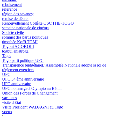
reboisement
reference
région des savanes;
remise de décret
Renouvellement Collège OSC ITIE-TOGO
semaine nationale de cinéma
Société civile
sommet des partis politiques
timothée Koffi TOMI
Togbui AGOKOLI
togbui ahiatroga
Togo
Togo parti politique UFC
Transparence budgétaireL’Assemblée Nationale adopte la loi de
règlement exercices
UFC
UFC 34 ème anniversaire
UFC anniversaire
UFC hommage à Olympio au Bénin
Union des Forces de Changement
vacances
visite d'Etat
Visite President WADAGNI au Togo
voeux