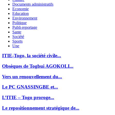
Documents administratifs
Economie
Education
Environnement
Politique
Publi-reportage
Sante
Société
Sports
Une
ITIE-Togo, la société civile...
Obsèques de Togbui AGOKOLI...
Vers un renouvellement du...
Le PC GNASSINGBE et...
L’ITIE – Togo proroge...
Le repositionnement stratégique de...