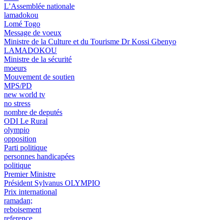
L’Assemblée nationale
lamadokou
Lomé Togo
Message de voeux
Ministre de la Culture et du Tourisme Dr Kossi Gbenyo
LAMADOKOU
Ministre de la sécurité
moeurs
Mouvement de soutien
MPS/PD
new world tv
no stress
nombre de deputés
ODI Le Rural
olympio
opposition
Parti politique
personnes handicapées
politique
Premier Ministre
Président Sylvanus OLYMPIO
Prix international
ramadan;
reboisement
reference