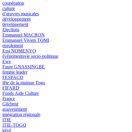
coopération
culture
d’œuvres musicales
développement
develppement
Elections
Emmanuel MACRON
Emmanuel Vivien TOMI
enrolement
Essi NOMENYO
évènementsvie socio-politique
Ewe
Faure GNASSINGBE
femme leader
FESPACO
fête de la muique Togo
FIFARD
Fonds Aide Culture
France
Gilchrist
gouvenrment
intégration régionale
ITIE
ITIE-TOGO
kévé