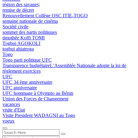
région des savanes;
remise de décret
Renouvellement Collège OSC ITIE-TOGO
semaine nationale de cinéma
Société civile
sommet des partis politiques
timothée Koffi TOMI
Togbui AGOKOLI
togbui ahiatroga
Togo
Togo parti politique UFC
Transparence budgétaireL’Assemblée Nationale adopte la loi de
règlement exercices
UFC
UFC 34 ème anniversaire
UFC anniversaire
UFC hommage à Olympio au Bénin
Union des Forces de Changement
vacances
visite d'Etat
Visite President WADAGNI au Togo
voeux