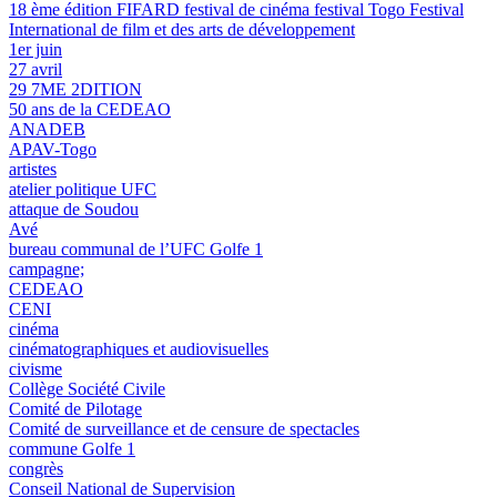
18 ème édition FIFARD festival de cinéma festival Togo Festival
International de film et des arts de développement
1er juin
27 avril
29 7ME 2DITION
50 ans de la CEDEAO
ANADEB
APAV-Togo
artistes
atelier politique UFC
attaque de Soudou
Avé
bureau communal de l’UFC Golfe 1
campagne;
CEDEAO
CENI
cinéma
cinématographiques et audiovisuelles
civisme
Collège Société Civile
Comité de Pilotage
Comité de surveillance et de censure de spectacles
commune Golfe 1
congrès
Conseil National de Supervision