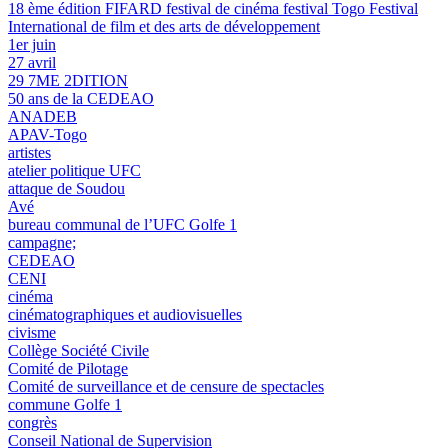
18 ème édition FIFARD festival de cinéma festival Togo Festival
International de film et des arts de développement
1er juin
27 avril
29 7ME 2DITION
50 ans de la CEDEAO
ANADEB
APAV-Togo
artistes
atelier politique UFC
attaque de Soudou
Avé
bureau communal de l’UFC Golfe 1
campagne;
CEDEAO
CENI
cinéma
cinématographiques et audiovisuelles
civisme
Collège Société Civile
Comité de Pilotage
Comité de surveillance et de censure de spectacles
commune Golfe 1
congrès
Conseil National de Supervision