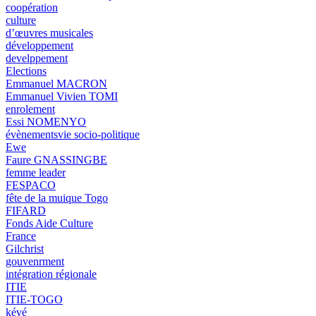
coopération
culture
d’œuvres musicales
développement
develppement
Elections
Emmanuel MACRON
Emmanuel Vivien TOMI
enrolement
Essi NOMENYO
évènementsvie socio-politique
Ewe
Faure GNASSINGBE
femme leader
FESPACO
fête de la muique Togo
FIFARD
Fonds Aide Culture
France
Gilchrist
gouvenrment
intégration régionale
ITIE
ITIE-TOGO
kévé