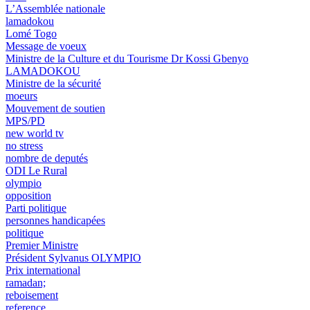
L’Assemblée nationale
lamadokou
Lomé Togo
Message de voeux
Ministre de la Culture et du Tourisme Dr Kossi Gbenyo
LAMADOKOU
Ministre de la sécurité
moeurs
Mouvement de soutien
MPS/PD
new world tv
no stress
nombre de deputés
ODI Le Rural
olympio
opposition
Parti politique
personnes handicapées
politique
Premier Ministre
Président Sylvanus OLYMPIO
Prix international
ramadan;
reboisement
reference