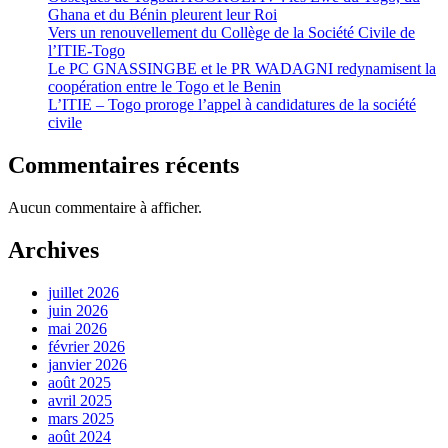
Ghana et du Bénin pleurent leur Roi
Vers un renouvellement du Collège de la Société Civile de
l’ITIE-Togo
Le PC GNASSINGBE et le PR WADAGNI redynamisent la
coopération entre le Togo et le Benin
L’ITIE – Togo proroge l’appel à candidatures de la société
civile
Commentaires récents
Aucun commentaire à afficher.
Archives
juillet 2026
juin 2026
mai 2026
février 2026
janvier 2026
août 2025
avril 2025
mars 2025
août 2024