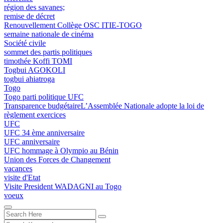
région des savanes;
remise de décret
Renouvellement Collège OSC ITIE-TOGO
semaine nationale de cinéma
Société civile
sommet des partis politiques
timothée Koffi TOMI
Togbui AGOKOLI
togbui ahiatroga
Togo
Togo parti politique UFC
Transparence budgétaireL’Assemblée Nationale adopte la loi de
règlement exercices
UFC
UFC 34 ème anniversaire
UFC anniversaire
UFC hommage à Olympio au Bénin
Union des Forces de Changement
vacances
visite d'Etat
Visite President WADAGNI au Togo
voeux