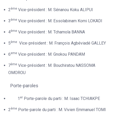
ème
2
Vice-président : M. Sénanou Koku ALIPUI
ème
3
Vice-président : M. Essolabinam Komi LOKADI
ème
4
Vice-président : M. Tchamola BANNA
ème
5
Vice-président : M. François Agbéviadé GALLEY
eme
6
Vice-président : M. Gnokou PANDAM
ème
7
Vice-président : M. Bouchiratou NASSOMA
OMOROU
Porte-paroles
er
1
Porte-parole du parti : M. Isaac TCHIAKPE
ème
2
Porte-parole du parti : M. Vivien Emmanuel TOMI