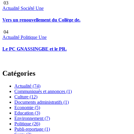
03
Actualité
Société
Une
Vers un renouvellement du Collège de.
04
Actualité
Politique
Une
Le PC GNASSINGBE et le PR.
Catégories
Actualité
(74)
Communiqués et annonces
(1)
Culture
(12)
Documents administratifs
(1)
Economie
(5)
Education
(3)
Environnement
(7)
Politique
(26)
Publi-reportage
(1)