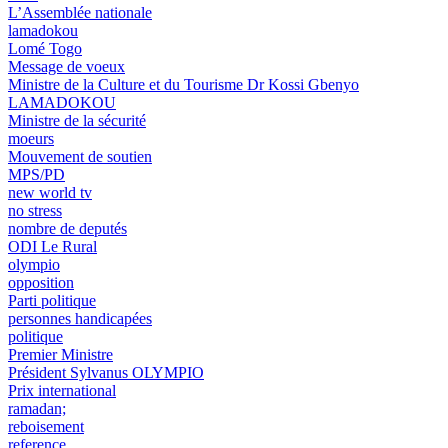
L’Assemblée nationale
lamadokou
Lomé Togo
Message de voeux
Ministre de la Culture et du Tourisme Dr Kossi Gbenyo
LAMADOKOU
Ministre de la sécurité
moeurs
Mouvement de soutien
MPS/PD
new world tv
no stress
nombre de deputés
ODI Le Rural
olympio
opposition
Parti politique
personnes handicapées
politique
Premier Ministre
Président Sylvanus OLYMPIO
Prix international
ramadan;
reboisement
reference