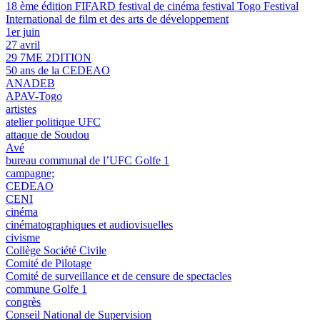
18 ème édition FIFARD festival de cinéma festival Togo Festival
International de film et des arts de développement
1er juin
27 avril
29 7ME 2DITION
50 ans de la CEDEAO
ANADEB
APAV-Togo
artistes
atelier politique UFC
attaque de Soudou
Avé
bureau communal de l’UFC Golfe 1
campagne;
CEDEAO
CENI
cinéma
cinématographiques et audiovisuelles
civisme
Collège Société Civile
Comité de Pilotage
Comité de surveillance et de censure de spectacles
commune Golfe 1
congrès
Conseil National de Supervision