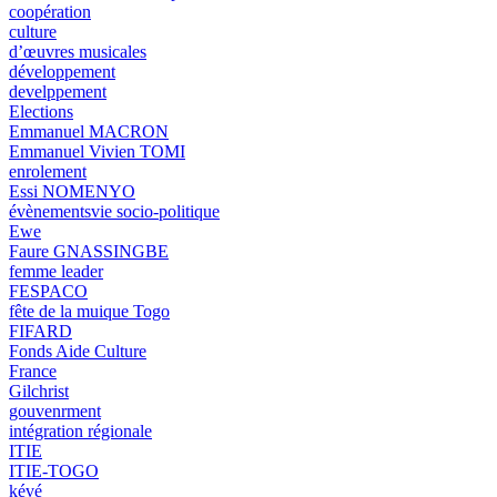
coopération
culture
d’œuvres musicales
développement
develppement
Elections
Emmanuel MACRON
Emmanuel Vivien TOMI
enrolement
Essi NOMENYO
évènementsvie socio-politique
Ewe
Faure GNASSINGBE
femme leader
FESPACO
fête de la muique Togo
FIFARD
Fonds Aide Culture
France
Gilchrist
gouvenrment
intégration régionale
ITIE
ITIE-TOGO
kévé