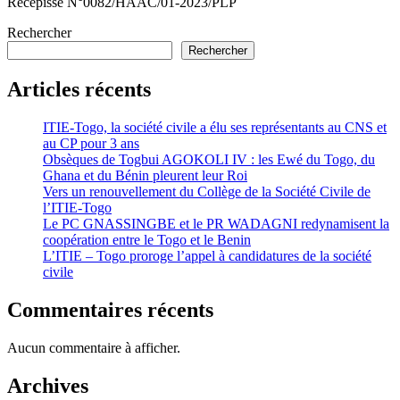
Récépissé N°0082/HAAC/01-2023/PLP
Rechercher
Rechercher
Articles récents
ITIE-Togo, la société civile a élu ses représentants au CNS et
au CP pour 3 ans
Obsèques de Togbui AGOKOLI IV : les Ewé du Togo, du
Ghana et du Bénin pleurent leur Roi
Vers un renouvellement du Collège de la Société Civile de
l’ITIE-Togo
Le PC GNASSINGBE et le PR WADAGNI redynamisent la
coopération entre le Togo et le Benin
L’ITIE – Togo proroge l’appel à candidatures de la société
civile
Commentaires récents
Aucun commentaire à afficher.
Archives