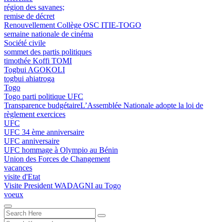
région des savanes;
remise de décret
Renouvellement Collège OSC ITIE-TOGO
semaine nationale de cinéma
Société civile
sommet des partis politiques
timothée Koffi TOMI
Togbui AGOKOLI
togbui ahiatroga
Togo
Togo parti politique UFC
Transparence budgétaireL’Assemblée Nationale adopte la loi de
règlement exercices
UFC
UFC 34 ème anniversaire
UFC anniversaire
UFC hommage à Olympio au Bénin
Union des Forces de Changement
vacances
visite d'Etat
Visite President WADAGNI au Togo
voeux