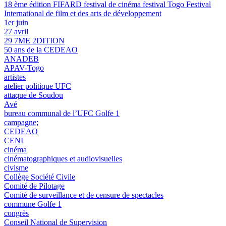
18 ème édition FIFARD festival de cinéma festival Togo Festival
International de film et des arts de développement
1er juin
27 avril
29 7ME 2DITION
50 ans de la CEDEAO
ANADEB
APAV-Togo
artistes
atelier politique UFC
attaque de Soudou
Avé
bureau communal de l’UFC Golfe 1
campagne;
CEDEAO
CENI
cinéma
cinématographiques et audiovisuelles
civisme
Collège Société Civile
Comité de Pilotage
Comité de surveillance et de censure de spectacles
commune Golfe 1
congrès
Conseil National de Supervision