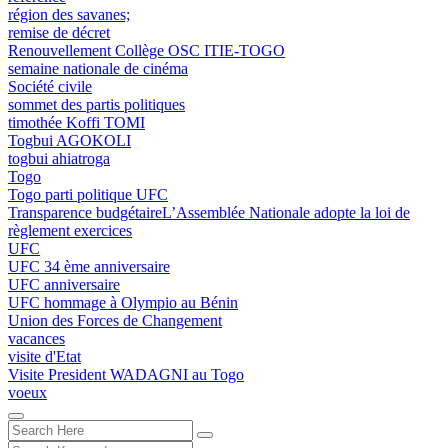
région des savanes;
remise de décret
Renouvellement Collège OSC ITIE-TOGO
semaine nationale de cinéma
Société civile
sommet des partis politiques
timothée Koffi TOMI
Togbui AGOKOLI
togbui ahiatroga
Togo
Togo parti politique UFC
Transparence budgétaireL’Assemblée Nationale adopte la loi de
règlement exercices
UFC
UFC 34 ème anniversaire
UFC anniversaire
UFC hommage à Olympio au Bénin
Union des Forces de Changement
vacances
visite d'Etat
Visite President WADAGNI au Togo
voeux