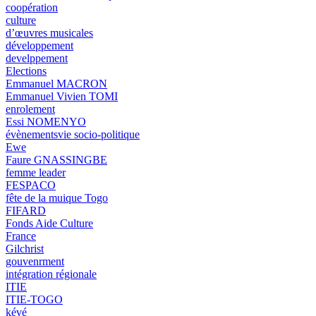
coopération
culture
d’œuvres musicales
développement
develppement
Elections
Emmanuel MACRON
Emmanuel Vivien TOMI
enrolement
Essi NOMENYO
évènementsvie socio-politique
Ewe
Faure GNASSINGBE
femme leader
FESPACO
fête de la muique Togo
FIFARD
Fonds Aide Culture
France
Gilchrist
gouvenrment
intégration régionale
ITIE
ITIE-TOGO
kévé