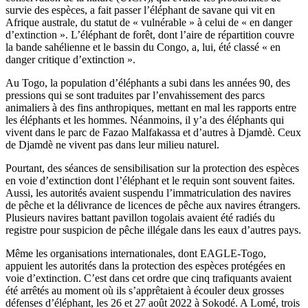
survie des espèces, a fait passer l’éléphant de savane qui vit en
Afrique australe, du statut de « vulnérable » à celui de « en danger
d’extinction ». L’éléphant de forêt, dont l’aire de répartition couvre
la bande sahélienne et le bassin du Congo, a, lui, été classé « en
danger critique d’extinction ».
Au Togo, la population d’éléphants a subi dans les années 90, des
pressions qui se sont traduites par l’envahissement des parcs
animaliers à des fins anthropiques, mettant en mal les rapports entre
les éléphants et les hommes. Néanmoins, il y’a des éléphants qui
vivent dans le parc de Fazao Malfakassa et d’autres à Djamdè. Ceux
de Djamdè ne vivent pas dans leur milieu naturel.
Pourtant, des séances de sensibilisation sur la protection des espèces
en voie d’extinction dont l’éléphant et le requin sont souvent faites.
Aussi, les autorités avaient suspendu l’immatriculation des navires
de pêche et la délivrance de licences de pêche aux navires étrangers.
Plusieurs navires battant pavillon togolais avaient été radiés du
registre pour suspicion de pêche illégale dans les eaux d’autres pays.
Même les organisations internationales, dont EAGLE-Togo,
appuient les autorités dans la protection des espèces protégées en
voie d’extinction. C’est dans cet ordre que cinq trafiquants avaient
été arrêtés au moment où ils s’apprêtaient à écouler deux grosses
défenses d’éléphant, les 26 et 27 août 2022 à Sokodé. A Lomé, trois