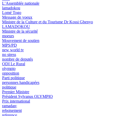
L’Assemblée nationale
lamadokou
Lomé Togo
Message de voeux
Ministre de la Culture et du Tourisme Dr Kossi Gbenyo
LAMADOKOU
Ministre de la sécurité
moeurs
Mouvement de soutien
MPS/PD
new world tv
no stress
nombre de deputés
ODI Le Rural
olympio
opposition
Parti politique
personnes handicapées
politique
Premier Ministre
Président Sylvanus OLYMPIO
Prix international
ramadan;
reboisement
reference