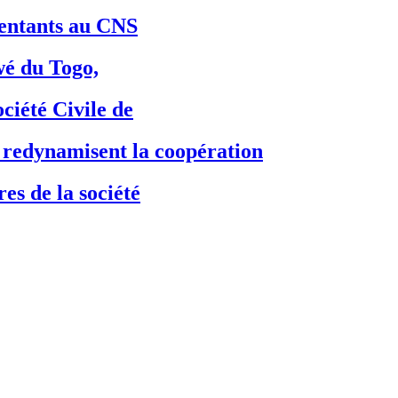
ésentants au CNS
é du Togo,
ciété Civile de
dynamisent la coopération
es de la société