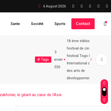
 WADAGNI redynamisent la coopération
6 August 2026
Contact
Sante
Société
Sports
18 ème édition FIFARD
Visite
festival de cinéma
13
visite
President
festival Togo Festival
# Tags
es
voeux
janvier
L’ITIE – Togo proroge...
Le repositionnement stratégique de...
d'Etat
WADAGNI
International de film et
2026
au Togo
des arts de
développement
zakhstan, le géant au cœur de l’Asie