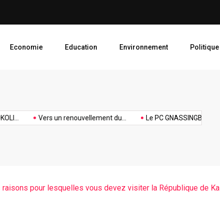
Le PC GNASSINGBE et le PR
Economie
Education
Environnement
Politique
UFC
UFC 34
Union des
UFC
hommage
FC
ème
Forces de
vacanc
...
Vers un renouvellement du...
Le PC GNASSINGBE et...
anniversaire
à Olympio
anniversaire
Changement
au Bénin
 raisons pour lesquelles vous devez visiter la République de Ka