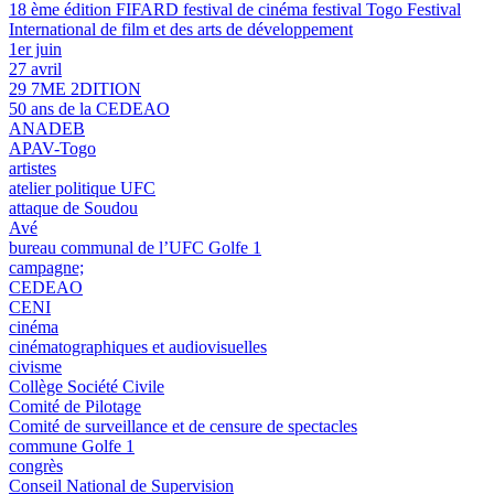
18 ème édition FIFARD festival de cinéma festival Togo Festival
International de film et des arts de développement
1er juin
27 avril
29 7ME 2DITION
50 ans de la CEDEAO
ANADEB
APAV-Togo
artistes
atelier politique UFC
attaque de Soudou
Avé
bureau communal de l’UFC Golfe 1
campagne;
CEDEAO
CENI
cinéma
cinématographiques et audiovisuelles
civisme
Collège Société Civile
Comité de Pilotage
Comité de surveillance et de censure de spectacles
commune Golfe 1
congrès
Conseil National de Supervision