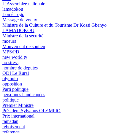
L’Assemblée nationale
lamadokou
Lomé Togo
Message de voeux
Ministre de la Culture et du Tourisme Dr Kossi Gbenyo
LAMADOKOU
Ministre de la sécurité
moeurs
Mouvement de soutien
MPS/PD
new world tv
no stress
nombre de deputés
ODI Le Rural
olympio
opposition
Parti politique
personnes handicapées
politique
Premier Ministre
Président Sylvanus OLYMPIO
Prix international
ramadan;
reboisement
reference