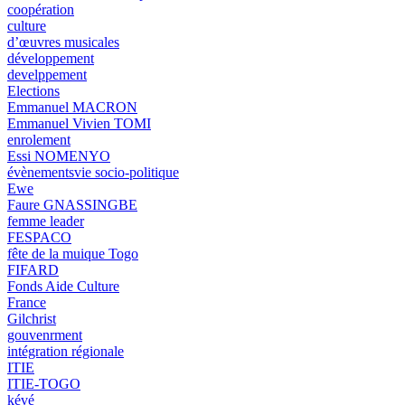
coopération
culture
d’œuvres musicales
développement
develppement
Elections
Emmanuel MACRON
Emmanuel Vivien TOMI
enrolement
Essi NOMENYO
évènementsvie socio-politique
Ewe
Faure GNASSINGBE
femme leader
FESPACO
fête de la muique Togo
FIFARD
Fonds Aide Culture
France
Gilchrist
gouvenrment
intégration régionale
ITIE
ITIE-TOGO
kévé