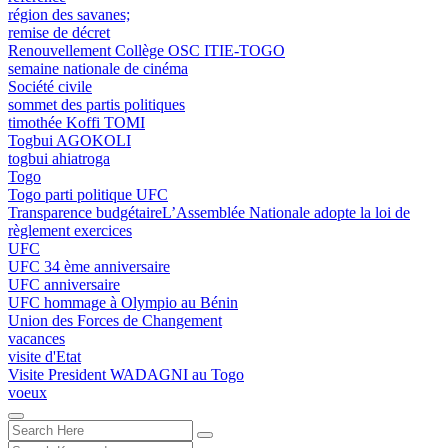
région des savanes;
remise de décret
Renouvellement Collège OSC ITIE-TOGO
semaine nationale de cinéma
Société civile
sommet des partis politiques
timothée Koffi TOMI
Togbui AGOKOLI
togbui ahiatroga
Togo
Togo parti politique UFC
Transparence budgétaireL’Assemblée Nationale adopte la loi de
règlement exercices
UFC
UFC 34 ème anniversaire
UFC anniversaire
UFC hommage à Olympio au Bénin
Union des Forces de Changement
vacances
visite d'Etat
Visite President WADAGNI au Togo
voeux