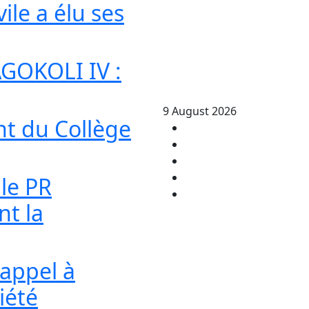
vile a élu ses
GOKOLI IV :
9 August 2026
t du Collège
le PR
t la
’appel à
iété