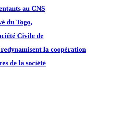
ésentants au CNS
é du Togo,
ciété Civile de
dynamisent la coopération
es de la société